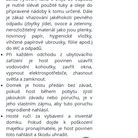
je nutné slévat použité tuky a oleje do
připravené nádoby k tomu určené. Dále
je zákaz vhazování jakéhokoli pevného
odpadu (zbytky jídel, ovoce a zeleniny,
nerozložitelný materiál jako jsou plenky,
novinový papír, hygienické vložky,
vlhčené papírové ubrousky, fólie apod.)
do WC a odpadů.
Při každém odchodu z ubytovacího
zařízení je host povinen uzavřít
vodovodní kohoutky, zavřít okna,
vypnout elektrospotřebiče, zhasnout
světla a zamknout.
Domek je hostu předán bez závad,
pokud host během pobytu zjistí
jakoukoli závadu nebo poruchu, je v
jeho vlastním zájmu, aby tuto poruchu
neprodleně nahlásil.
Hosté ručí za vybavení a inventář
domku. Pokud dojde k poškození
majetku pronajímatele, je host povinen
toto nahlásit a škodu uhradit.