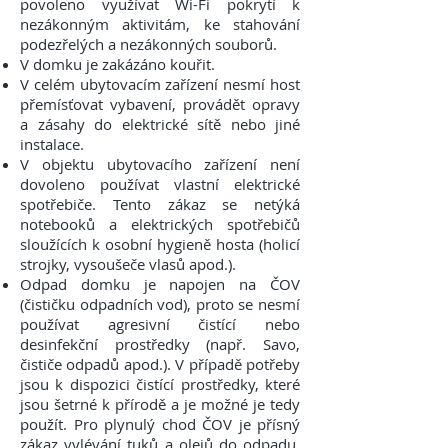
povoleno využívat Wi-Fi pokrytí k
nezákonným aktivitám, ke stahování
podezřelých a nezákonných souborů.
V domku je zakázáno kouřit.
V celém ubytovacím zařízení nesmí host
přemísťovat vybavení, provádět opravy
a zásahy do elektrické sítě nebo jiné
instalace.
V objektu ubytovacího zařízení není
dovoleno používat vlastní elektrické
spotřebiče. Tento zákaz se netýká
notebooků a elektrických spotřebičů
sloužících k osobní hygieně hosta (holicí
strojky, vysoušeče vlasů apod.).
Odpad domku je napojen na ČOV
(čističku odpadních vod), proto se nesmí
používat agresivní čistící nebo
desinfekční prostředky (např. Savo,
čističe odpadů apod.). V případě potřeby
jsou k dispozici čistící prostředky, které
jsou šetrné k přírodě a je možné je tedy
použít. Pro plynulý chod ČOV je přísný
zákaz vylévání tuků a olejů do odpadu,