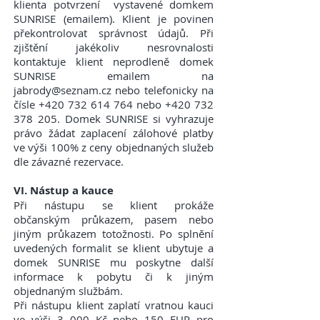
klienta potvrzení vystavené domkem
SUNRISE (emailem). Klient je povinen
překontrolovat správnost údajů. Při
zjištění jakékoliv nesrovnalosti
kontaktuje klient neprodleně domek
SUNRISE emailem na
jabrody@seznam.cz nebo telefonicky na
čísle +420 732 614 764 nebo +420 732
378 205. Domek SUNRISE si vyhrazuje
právo žádat zaplacení zálohové platby
ve výši 100% z ceny objednaných služeb
dle závazné rezervace.
VI. Nástup a kauce
Při nástupu se klient prokáže
občanským průkazem, pasem nebo
jiným průkazem totožnosti. Po splnění
uvedených formalit se klient ubytuje a
domek SUNRISE mu poskytne další
informace k pobytu či k jiným
objednaným službám.
Při nástupu klient zaplatí vratnou kauci
ve výši 3 000 Kč nebo 150 EUR pro