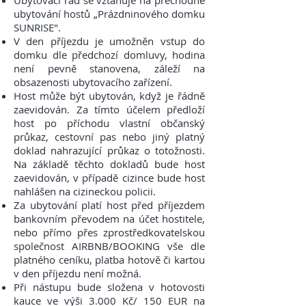
Ubytovací řád se vztahuje na přechodné
ubytování hostů „Prázdninového domku
SUNRISE".
V den příjezdu je umožněn vstup do
domku dle předchozí domluvy, hodina
není pevně stanovena, záleží na
obsazenosti ubytovacího zařízení.
Host může být ubytován, když je řádně
zaevidován. Za tímto účelem předloží
host po příchodu vlastní občanský
průkaz, cestovní pas nebo jiný platný
doklad nahrazující průkaz o totožnosti.
Na základě těchto dokladů bude host
zaevidován, v případě cizince bude host
nahlášen na cizineckou policii.
Za ubytování platí host před příjezdem
bankovním převodem na účet hostitele,
nebo přímo přes zprostředkovatelskou
společnost AIRBNB/BOOKING vše dle
platného ceníku, platba hotově či kartou
v den příjezdu není možná.
Při nástupu bude složena v hotovosti
kauce ve výši 3.000 Kč/ 150 EUR na