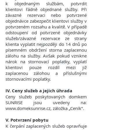
k objednaným službám, potvrdit
klientovi řádně objednané služby. Při
závazné rezervaci nebo potvrzené
objednávce zabezpečit klientovi služby v
potvrzeném rozsahu a kvalitě. V případě
odstoupení od potvrzené objednávky
služeb/závazné rezervace ze strany
klienta vyplatit nejpozději do 14 dnů po
písemném obdržení storna zaplacenou
zálohu na služby. Avšak pokud vznikne
nárok na stornovací poplatky, vyplatí
klientovi pouze rozdíl mezi již
zaplacenou zálohou a příslušnými
stornovacími poplatky.
IV. Ceny služeb a jejich úhrada
Ceny služeb poskytovaných domkem
SUNRISE jsou uvedeny na:
www.domeksunrise.cz, záložka „Ceník".
V. Potvrzení pobytu
K čerpání zaplacených služeb opravňuje