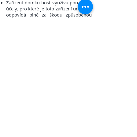
Zařízení domku host využívá pouze pro
účely, pro které je toto zařízení určeno a
odpovídá plně za škodu způsobenou
úmyslně nebo nedbalostí. Dojde-li k
úmyslnému poškození ubytovacího
zařízení, nebo jeho znečištění do té míry,
že nemůže být po úklidu opět pronajat,
hradí host na místě v hotovosti kromě
prací potřebných k nápravě poškození
nebo znečištění i plný poplatek za tyto
dny.
Ubytovaný host není oprávněn umožnit
přenocování osobám, které nejsou
řádně k ubytování přihlášeny a
neuhradily poplatek za ubytování.
Hostitel neodpovídá za věci vnesené
hostem do ubytovacího zařízení. Za
škody na majetku hosta, případně
odcizení věcí nechaných ve volně
přístupných částech domku, nenese
hostitel žádnou odpovědnost.
Parkování vozidel hostů je možné na