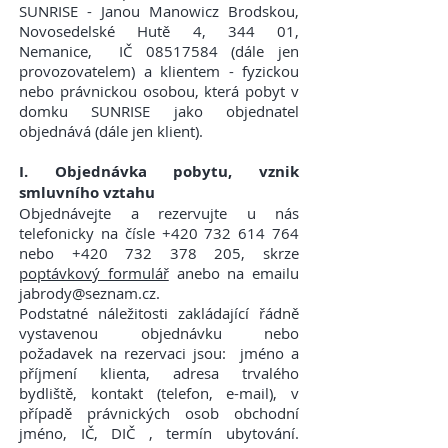
SUNRISE - Janou Manowicz Brodskou,
Novosedelské Hutě 4, 344 01,
Nemanice, IČ
08517584
(dále jen
provozovatelem) a klientem - fyzickou
nebo právnickou osobou, která pobyt v
domku SUNRISE jako objednatel
objednává (dále jen klient).
I. Objednávka pobytu, vznik
smluvního vztahu
Objednávejte a rezervujte u nás
telefonicky na čísle +420 732 614 764
nebo +420 732 378 205, skrze
poptávkový formulář
anebo na emailu
jabrody@seznam.cz
.
Podstatné náležitosti zakládající řádně
vystavenou objednávku nebo
požadavek na rezervaci jsou: jméno a
příjmení klienta, adresa trvalého
bydliště, kontakt (telefon, e-mail), v
případě právnických osob obchodní
jméno, IČ, DIČ , termín ubytování.